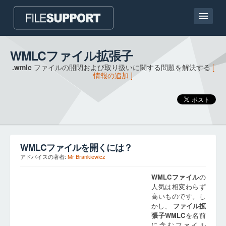
ホームページ
WMLCファイル拡張子
.wmlc
ファイルの開閉および取り扱いに関する問題を解決する
[
連絡
情報の追加 ]
Language
ファイル拡張子の追加
WMLC
ファイルを開くには？
アドバイスの著者:
Mr Brankiewicz
WMLC
ファイル
の
人気は相変わらず
高いものです。し
かし、
ファイル拡
張子
WMLC
を名前
に含むファイル