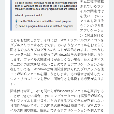
テムに標準搭載
されているファ
イルの関連付け
を使い、そのフ
ァイルを取り扱
うことのできる
アプリケーショ
ンに関連付ける
ことをお勧めします。それには、WMLCファイルのアイコンを
ダブルクリックするだけです。そのようなファイルをおそらく
開けるであろうプログラムのリストが表示されます。そのうち
一つを選べば、それを使ってWindowsはその拡張子を開こうと
します。ファイルの関連付けが正しくない場合、たとえディス
ク上にその形式を取り扱うことのできるアプリケーションが存
在していても、Windowsは毎回関連付けられたプログラムを使
ってWMLCファイルを開こうとします。その場合は前述したレ
ジストリのスキャンを行い、関連付けを修復する必要がありま
す。
関連付けが正しいにも関わらずWindowsがファイルを実行する
ことができない場合、そのコンピューターには拡張子WMLCを
含むファイルを取り扱うことのできるプログラムが存在しない
可能性が高いです。この問題の解決法は簡単です。WMLCファ
イルの開閉や閲覧、編集ができるアプリケーションを購入する