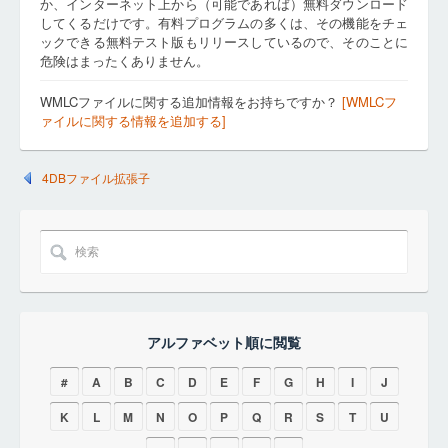
か、インターネット上から（可能であれば）無料ダウンロード
してくるだけです。有料プログラムの多くは、その機能をチェ
ックできる無料テスト版もリリースしているので、そのことに
危険はまったくありません。
WMLCファイルに関する追加情報をお持ちですか？
[WMLCフ
ァイルに関する情報を追加する]
4DBファイル拡張子
アルファベット順に閲覧
#
A
B
C
D
E
F
G
H
I
J
K
L
M
N
O
P
Q
R
S
T
U