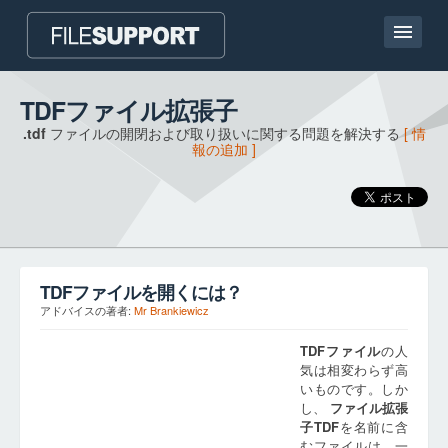
ホームページ
TDFファイル拡張子
.tdf
ファイルの開閉および取り扱いに関する問題を解決する
[ 情
連絡
報の追加 ]
Language
ファイル拡張子の追加
TDF
ファイルを開くには？
アドバイスの著者:
Mr Brankiewicz
TDF
ファイル
の人
気は相変わらず高
いものです。しか
し、
ファイル拡張
子
TDF
を名前に含
むファイルは、一