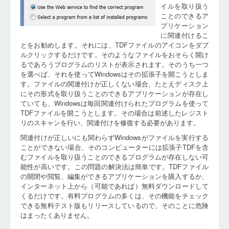
イルを取り扱う
ことのできるア
プリケーション
に関連付けるこ
とをお勧めします。それには、TDFファイルのアイコンをダブ
ルクリックするだけです。そのようなファイルをおそらく開け
るであろうプログラムのリストが表示されます。そのうち一つ
を選べば、それを使ってWindowsはその拡張子を開こうとしま
す。ファイルの関連付けが正しくない場合、たとえディスク上
にその形式を取り扱うことのできるアプリケーションが存在し
ていても、Windowsは毎回関連付けられたプログラムを使って
TDFファイルを開こうとします。その場合は前述したレジスト
リのスキャンを行い、関連付けを修復する必要があります。
関連付けが正しいにも関わらずWindowsがファイルを実行する
ことができない場合、そのコンピューターには拡張子TDFを含
むファイルを取り扱うことのできるプログラムが存在しない可
能性が高いです。この問題の解決法は簡単です。TDFファイル
の開閉や閲覧、編集ができるアプリケーションを購入するか、
インターネット上から（可能であれば）無料ダウンロードして
くるだけです。有料プログラムの多くは、その機能をチェック
できる無料テスト版もリリースしているので、そのことに危険
はまったくありません。