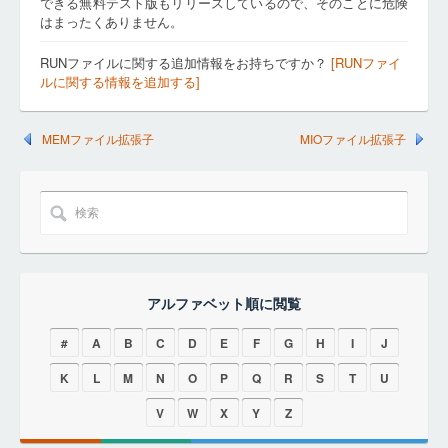
できる無料テスト版もリリースしているので、そのことに危険
はまったくありません。
RUNファイルに関する追加情報をお持ちですか？
[RUNファイ
ルに関する情報を追加する]
MEMファイル拡張子
MIOファイル拡張子
アルファベット順に閲覧
#
A
B
C
D
E
F
G
H
I
J
K
L
M
N
O
P
Q
R
S
T
U
V
W
X
Y
Z