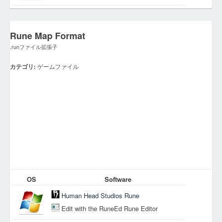
Rune Map Format
.runファイル拡張子
カテゴリ:
ゲームファイル
OS
Software
Human Head Studios Rune
Edit with the RuneEd Rune Editor