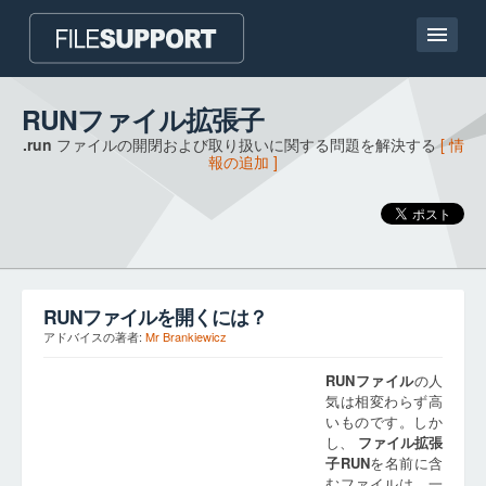
ホームページ
RUNファイル拡張子
.run
ファイルの開閉および取り扱いに関する問題を解決する
[ 情
連絡
報の追加 ]
Language
ファイル拡張子の追加
RUN
ファイルを開くには？
アドバイスの著者:
Mr Brankiewicz
RUN
ファイル
の人
気は相変わらず高
いものです。しか
し、
ファイル拡張
子
RUN
を名前に含
むファイルは、一