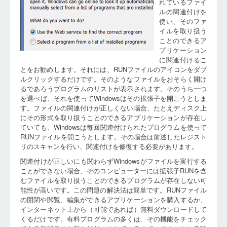
れているファイ
ルの関連付けを
使い、そのファ
イルを取り扱う
ことのできるア
プリケーション
に関連付けるこ
とをお勧めします。それには、RUNファイルのアイコンをダブ
ルクリックするだけです。そのようなファイルをおそらく開け
るであろうプログラムのリストが表示されます。そのうち一つ
を選べば、それを使ってWindowsはその拡張子を開こうとしま
す。ファイルの関連付けが正しくない場合、たとえディスク上
にその形式を取り扱うことのできるアプリケーションが存在し
ていても、Windowsは毎回関連付けられたプログラムを使って
RUNファイルを開こうとします。その場合は前述したレジスト
リのスキャンを行い、関連付けを修復する必要があります。
関連付けが正しいにも関わらずWindowsがファイルを実行する
ことができない場合、そのコンピューターには拡張子RUNを含
むファイルを取り扱うことのできるプログラムが存在しない可
能性が高いです。この問題の解決法は簡単です。RUNファイル
の開閉や閲覧、編集ができるアプリケーションを購入するか、
インターネット上から（可能であれば）無料ダウンロードして
くるだけです。有料プログラムの多くは、その機能をチェック