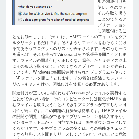
ルの関連付けを
使い、そのファ
イルを取り扱う
ことのできるア
プリケーション
に関連付けるこ
とをお勧めします。それには、HAPファイルのアイコンをダブ
ルクリックするだけです。そのようなファイルをおそらく開け
るであろうプログラムのリストが表示されます。そのうち一つ
を選べば、それを使ってWindowsはその拡張子を開こうとしま
す。ファイルの関連付けが正しくない場合、たとえディスク上
にその形式を取り扱うことのできるアプリケーションが存在し
ていても、Windowsは毎回関連付けられたプログラムを使って
HAPファイルを開こうとします。その場合は前述したレジスト
リのスキャンを行い、関連付けを修復する必要があります。
関連付けが正しいにも関わらずWindowsがファイルを実行する
ことができない場合、そのコンピューターには拡張子HAPを含
むファイルを取り扱うことのできるプログラムが存在しない可
能性が高いです。この問題の解決法は簡単です。HAPファイル
の開閉や閲覧、編集ができるアプリケーションを購入するか、
インターネット上から（可能であれば）無料ダウンロードして
くるだけです。有料プログラムの多くは、その機能をチェック
できる無料テスト版もリリースしているので、そのことに危険