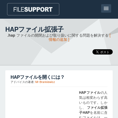
ホームページ
HAPファイル拡張子
.hap
ファイルの開閉および取り扱いに関する問題を解決する
[
連絡
情報の追加 ]
Language
ファイル拡張子の追加
HAP
ファイルを開くには？
アドバイスの著者:
Mr Brankiewicz
HAP
ファイル
の人
気は相変わらず高
いものです。しか
し、
ファイル拡張
子
HAP
を名前に含
むファイルは、一