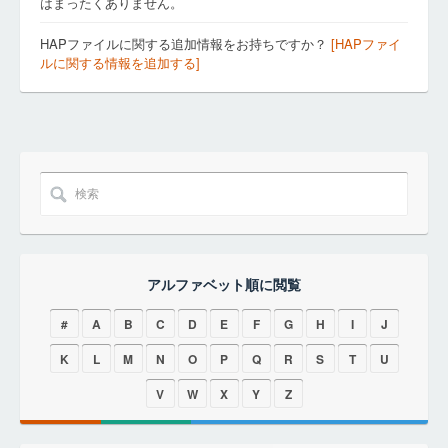
はまったくありません。
HAPファイルに関する追加情報をお持ちですか？
[HAPファイ
ルに関する情報を追加する]
アルファベット順に閲覧
#
A
B
C
D
E
F
G
H
I
J
K
L
M
N
O
P
Q
R
S
T
U
V
W
X
Y
Z