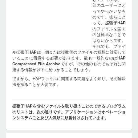
部のユーザーにと
ってやっかいなも
のです。彼らにと
って、
拡張子
HAP
のファイルを開く
のは簡単なことで
はないからです。
それでも、ファイ
ル拡張子
HAP
は一個または複数個のファイルの種類に対応して
いることに留意する必要があります。最も一般的なのは
HAP
Compressed File Archive
ですが、その他のものでもそれに関
連する情報が以下に見つかることでしょう。
ですから、HAPファイルに関連する問題をよく知り、その解決
法を探ることが大切です。
拡張子HAPを含むファイルを取り扱うことのできるプログラム
のリストは、次の通りです。アプリケーションはオペレーショ
ンシステムごと及び人気順に順番付けされています。