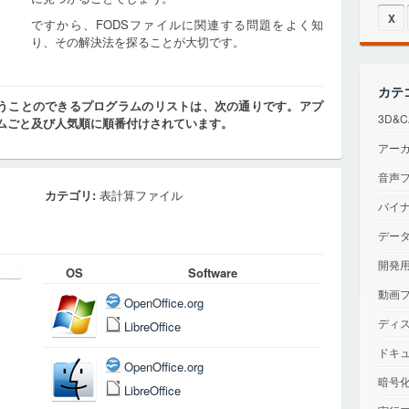
X
ですから、FODSファイルに関連する問題をよく知
り、その解決法を探ることが大切です。
カテ
扱うことのできるプログラムのリストは、次の通りです。アプ
3D&
ムごと及び人気順に順番付けされています。
アー
音声
カテゴリ:
表計算ファイル
バイ
デー
開発
OS
Software
動画
OpenOffice.org
ディ
LibreOffice
ドキ
OpenOffice.org
暗号
LibreOffice