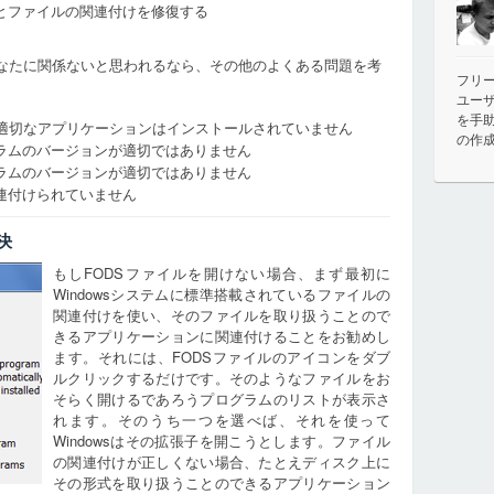
とファイルの関連付けを修復する
なたに関係ないと思われるなら、その他のよくある問題を考
フリ
ユー
を手
う適切なアプリケーションはインストールされていません
の作
ラムのバージョンが適切ではありません
ラムのバージョンが適切ではありません
連付けられていません
決
もしFODSファイルを開けない場合、まず最初に
Windowsシステムに標準搭載されているファイルの
関連付けを使い、そのファイルを取り扱うことので
きるアプリケーションに関連付けることをお勧めし
ます。それには、FODSファイルのアイコンをダブ
ルクリックするだけです。そのようなファイルをお
そらく開けるであろうプログラムのリストが表示さ
れます。そのうち一つを選べば、それを使って
Windowsはその拡張子を開こうとします。ファイル
の関連付けが正しくない場合、たとえディスク上に
その形式を取り扱うことのできるアプリケーション