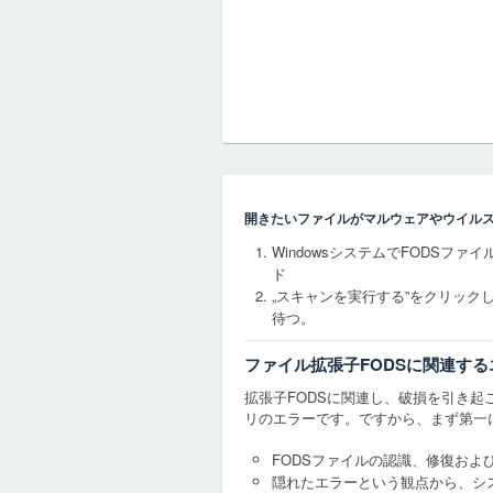
開きたいファイルがマルウェアやウイル
WindowsシステムでFODSフ
ド
„スキャンを実行する”をクリッ
待つ。
ファイル拡張子FODSに関連す
拡張子FODSに関連し、破損を引き起こ
リのエラーです。ですから、まず第一
FODSファイルの認識、修復お
隠れたエラーという観点から、シ