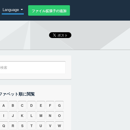
Language
ファイル拡張子の追加
ファベット順に閲覧
A
B
C
D
E
F
G
I
J
K
L
M
N
O
Q
R
S
T
U
V
W