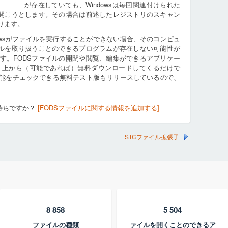
が存在していても、Windowsは毎回関連付けられた
を開こうとします。その場合は前述したレジストリのスキャン
ります。
owsがファイルを実行することができない場合、そのコンピュ
イルを取り扱うことのできるプログラムが存在しない可能性が
す。FODSファイルの開閉や閲覧、編集ができるアプリケー
ト上から（可能であれば）無料ダウンロードしてくるだけで
能をチェックできる無料テスト版もリリースしているので、
。
持ちですか？
[FODSファイルに関する情報を追加する]
STCファイル拡張子
8 858
5 504
ファイルの種類
ァイルを開くことのできるア