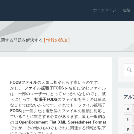
ホームページ
連絡
に関する問題を解決する
[ 情報の追加 ]
FODS
ファイル
の人気は相変わらず高いものです。し
かし、
ファイル拡張子
FODS
を名前に含むファイル
は、一部のユーザーにとってやっかいなものです。彼
アル
らにとって、
拡張子
FODS
のファイルを開くのは簡単
なことではないからです。それでも、ファイル拡張子
#
FODS
は一個または複数個のファイルの種類に対応し
ていることに留意する必要があります。最も一般的な
H
のは
OpenDocument Flat XML Spreadsheet Format
ですが、その他のものでもそれに関連する情報が以下
P
に見つかることでしょう。