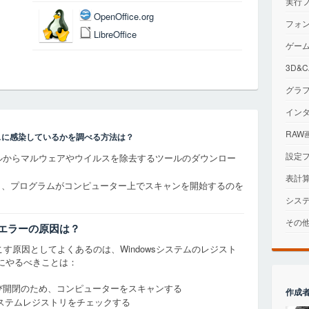
実行
OpenOffice.org
フォ
LibreOffice
ゲー
3D&
グラ
イン
RAW
スに感染しているかを調べる方法は？
設定
ァイルからマルウェアやウイルスを除去するツールのダウンロー
表計
クし、プログラムがコンピューター上でスキャンを開始するのを
シス
その
るエラーの原因は？
す原因としてよくあるのは、Windowsシステムのレジスト
にやるべきことは：
よび開閉のため、コンピューターをスキャンする
作成
ステムレジストリをチェックする