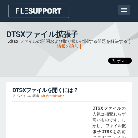
ホームページ
DTSXファイル拡張子
.dtsx
ファイルの開閉および取り扱いに関する問題を解決する
[
連絡
情報の追加 ]
Language
ファイル拡張子の追加
DTSX
ファイルを開くには？
アドバイスの著者:
Mr Brankiewicz
DTSX
ファイル
の
人気は相変わらず
高いものです。し
かし、
ファイル拡
張子
DTSX
を名前
に含むファイル