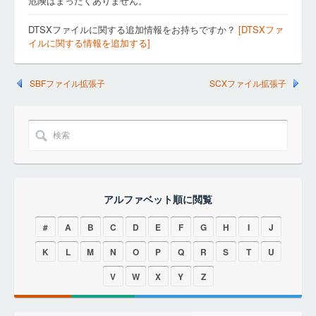
危険はまったくありません。
DTSXファイルに関する追加情報をお持ちですか？
[DTSXファ
イルに関する情報を追加する]
SBFファイル拡張子
SCXファイル拡張子
アルファベット順に閲覧
#
A
B
C
D
E
F
G
H
I
J
K
L
M
N
O
P
Q
R
S
T
U
V
W
X
Y
Z