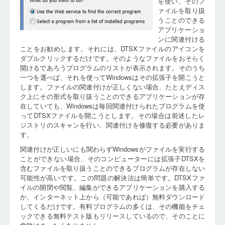
を使い、そのフ
ァイルを取り扱
うことのできる
アプリケーショ
ンに関連付ける
ことをお勧めします。それには、DTSXファイルのアイコンを
ダブルクリックするだけです。そのようなファイルをおそらく
開けるであろうプログラムのリストが表示されます。そのうち
一つを選べば、それを使ってWindowsはその拡張子を開こうと
します。ファイルの関連付けが正しくない場合、たとえディス
ク上にその形式を取り扱うことのできるアプリケーションが存
在していても、Windowsは毎回関連付けられたプログラムを使
ってDTSXファイルを開こうとします。その場合は前述したレ
ジストリのスキャンを行い、関連付けを修復する必要がありま
す。
関連付けが正しいにも関わらずWindowsがファイルを実行する
ことができない場合、そのコンピューターには拡張子DTSXを
含むファイルを取り扱うことのできるプログラムが存在しない
可能性が高いです。この問題の解決法は簡単です。DTSXファ
イルの開閉や閲覧、編集ができるアプリケーションを購入する
か、インターネット上から（可能であれば）無料ダウンロード
してくるだけです。有料プログラムの多くは、その機能をチェ
ックできる無料テスト版もリリースしているので、そのことに