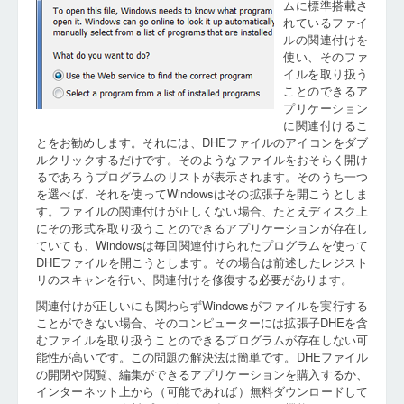
ムに標準搭載さ
れているファイ
ルの関連付けを
使い、そのファ
イルを取り扱う
ことのできるア
プリケーション
に関連付けるこ
とをお勧めします。それには、DHEファイルのアイコンをダブ
ルクリックするだけです。そのようなファイルをおそらく開け
るであろうプログラムのリストが表示されます。そのうち一つ
を選べば、それを使ってWindowsはその拡張子を開こうとしま
す。ファイルの関連付けが正しくない場合、たとえディスク上
にその形式を取り扱うことのできるアプリケーションが存在し
ていても、Windowsは毎回関連付けられたプログラムを使って
DHEファイルを開こうとします。その場合は前述したレジスト
リのスキャンを行い、関連付けを修復する必要があります。
関連付けが正しいにも関わらずWindowsがファイルを実行する
ことができない場合、そのコンピューターには拡張子DHEを含
むファイルを取り扱うことのできるプログラムが存在しない可
能性が高いです。この問題の解決法は簡単です。DHEファイル
の開閉や閲覧、編集ができるアプリケーションを購入するか、
インターネット上から（可能であれば）無料ダウンロードして