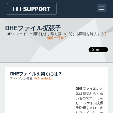
ホームページ
DHEファイル拡張子
.dhe
ファイルの開閉および取り扱いに関する問題を解決する
[
連絡
情報の追加 ]
Language
ファイル拡張子の追加
DHE
ファイルを開くには？
アドバイスの著者:
Mr Brankiewicz
DHE
ファイル
の人
気は相変わらず高
いものです。しか
し、
ファイル拡張
子
DHE
を名前に含
むファイルは、一