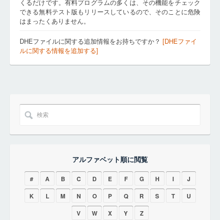
くるだけです。有料プログラムの多くは、その機能をチェック
できる無料テスト版もリリースしているので、そのことに危険
はまったくありません。
DHEファイルに関する追加情報をお持ちですか？
[DHEファイ
ルに関する情報を追加する]
アルファベット順に閲覧
#
A
B
C
D
E
F
G
H
I
J
K
L
M
N
O
P
Q
R
S
T
U
V
W
X
Y
Z