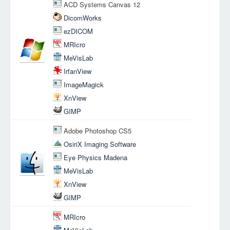
ACD Systems Canvas 12
DicomWorks
ezDICOM
MRIcro
MeVisLab
IrfanView
ImageMagick
XnView
GIMP
Adobe Photoshop CS5
OsiriX Imaging Software
Eye Physics Madena
MeVisLab
XnView
GIMP
MRIcro