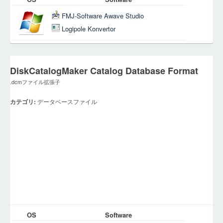
FMJ-Software Awave Studio
Logipole Konvertor
DiskCatalogMaker Catalog Database Format
.dcmファイル拡張子
カテゴリ:
データベースファイル
OS
Software