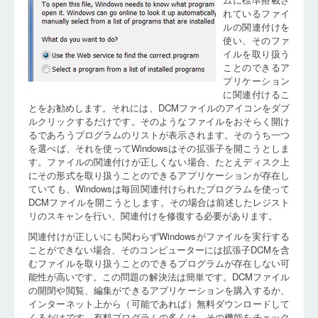
れているファイ
ルの関連付けを
使い、そのファ
イルを取り扱う
ことのできるア
プリケーション
に関連付けるこ
とをお勧めします。それには、DCMファイルのアイコンをダブ
ルクリックするだけです。そのようなファイルをおそらく開け
るであろうプログラムのリストが表示されます。そのうち一つ
を選べば、それを使ってWindowsはその拡張子を開こうとしま
す。ファイルの関連付けが正しくない場合、たとえディスク上
にその形式を取り扱うことのできるアプリケーションが存在し
ていても、Windowsは毎回関連付けられたプログラムを使って
DCMファイルを開こうとします。その場合は前述したレジスト
リのスキャンを行い、関連付けを修復する必要があります。
関連付けが正しいにも関わらずWindowsがファイルを実行する
ことができない場合、そのコンピューターには拡張子DCMを含
むファイルを取り扱うことのできるプログラムが存在しない可
能性が高いです。この問題の解決法は簡単です。DCMファイル
の開閉や閲覧、編集ができるアプリケーションを購入するか、
インターネット上から（可能であれば）無料ダウンロードして
くるだけです。有料プログラムの多くは、その機能をチェック