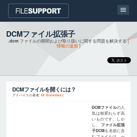
ホームページ
DCMファイル拡張子
.dcm
ファイルの開閉および取り扱いに関する問題を解決する
[
連絡
情報の追加 ]
Language
ファイル拡張子の追加
DCM
ファイルを開くには？
アドバイスの著者:
Mr Brankiewicz
DCM
ファイル
の人
気は相変わらず高
いものです。しか
し、
ファイル拡張
子
DCM
を名前に含
むファイルは、一