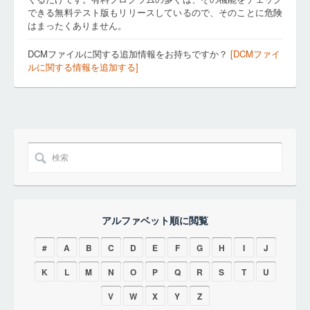
できる無料テスト版もリリースしているので、そのことに危険
はまったくありません。
DCMファイルに関する追加情報をお持ちですか？
[DCMファイ
ルに関する情報を追加する]
アルファベット順に閲覧
#
A
B
C
D
E
F
G
H
I
J
K
L
M
N
O
P
Q
R
S
T
U
V
W
X
Y
Z