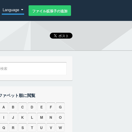
Language
ファイル拡張子の追加
ファベット順に閲覧
A
B
C
D
E
F
G
I
J
K
L
M
N
O
Q
R
S
T
U
V
W