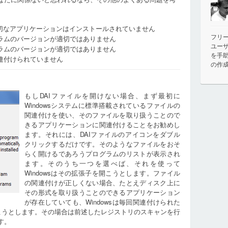
適切なアプリケーションはインストールされていません
フリ
ラムのバージョンが適切ではありません
ユー
ラムのバージョンが適切ではありません
を手
連付けられていません
の作
もしDAIファイルを開けない場合、まず最初に
Windowsシステムに標準搭載されているファイルの
関連付けを使い、そのファイルを取り扱うことので
きるアプリケーションに関連付けることをお勧めし
ます。それには、DAIファイルのアイコンをダブル
クリックするだけです。そのようなファイルをおそ
らく開けるであろうプログラムのリストが表示され
ます。そのうち一つを選べば、それを使って
Windowsはその拡張子を開こうとします。ファイル
の関連付けが正しくない場合、たとえディスク上に
その形式を取り扱うことのできるアプリケーション
が存在していても、Windowsは毎回関連付けられた
開こうとします。その場合は前述したレジストリのスキャンを行
す。