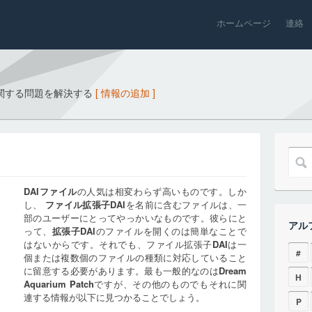
ホームページ
連絡
関する問題を解決する
[ 情報の追加 ]
DAI
ファイル
の人気は相変わらず高いものです。しか
し、
ファイル拡張子
DAI
を名前に含むファイルは、一
部のユーザーにとってやっかいなものです。彼らにと
アル
って、
拡張子
DAI
のファイルを開くのは簡単なことで
はないからです。それでも、ファイル拡張子
DAI
は一
#
個または複数個のファイルの種類に対応していること
に留意する必要があります。最も一般的なのは
Dream
H
Aquarium Patch
ですが、その他のものでもそれに関
連する情報が以下に見つかることでしょう。
P