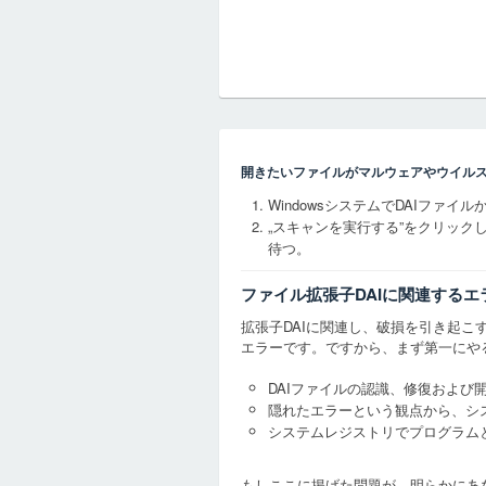
開きたいファイルがマルウェアやウイル
WindowsシステムでDAIファ
„スキャンを実行する”をクリッ
待つ。
ファイル拡張子DAIに関連する
拡張子DAIに関連し、破損を引き起こす
エラーです。ですから、まず第一にや
DAIファイルの認識、修復および
隠れたエラーという観点から、シ
システムレジストリでプログラム
もしここに掲げた問題が、明らかにあ