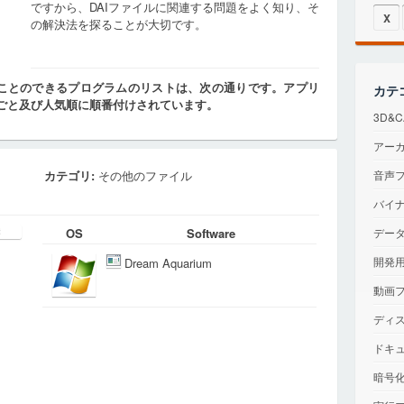
ですから、DAIファイルに関連する問題をよく知り、そ
X
の解決法を探ることが大切です。
うことのできるプログラムのリストは、次の通りです。アプリ
カテ
ごと及び人気順に順番付けされています。
3D&
アー
カテゴリ:
その他のファイル
音声
バイ
OS
Software
デー
開発
Dream Aquarium
動画
ディ
ドキ
暗号