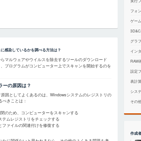
実行
フォ
ゲー
3D&
グラ
スに感染しているかを調べる方法は？
イン
イルからマルウェアやウイルスを除去するツールのダウンロード
RAW
クし、プログラムがコンピューター上でスキャンを開始するのを
設定
表計
エラーの原因は？
シス
原因としてよくあるのは、Windowsシステムのレジストリの
るべきことは：
その
開閉のため、コンピューターをスキャンする
ステムレジストリをチェックする
とファイルの関連付けを修復する
作成
なたに関係ないと思われるなら、その他のよくある問題を考