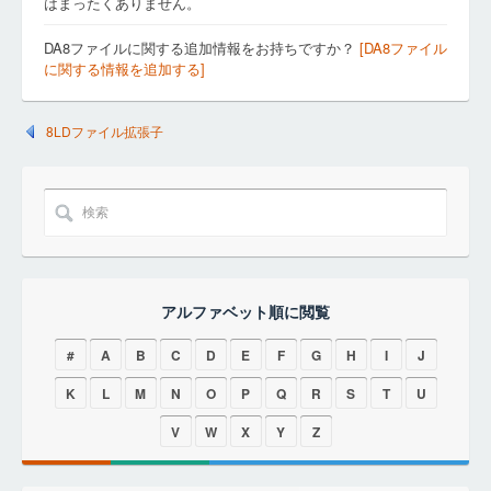
はまったくありません。
DA8ファイルに関する追加情報をお持ちですか？
[DA8ファイル
に関する情報を追加する]
8LDファイル拡張子
アルファベット順に閲覧
#
A
B
C
D
E
F
G
H
I
J
K
L
M
N
O
P
Q
R
S
T
U
V
W
X
Y
Z