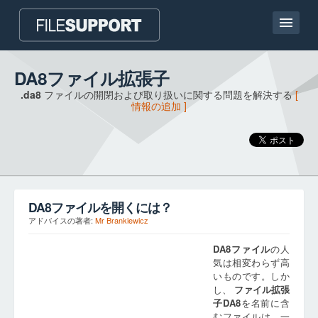
ホームページ
DA8ファイル拡張子
.da8
ファイルの開閉および取り扱いに関する問題を解決する
[
連絡
情報の追加 ]
Language
ファイル拡張子の追加
DA8
ファイルを開くには？
アドバイスの著者:
Mr Brankiewicz
DA8
ファイル
の人
気は相変わらず高
いものです。しか
し、
ファイル拡張
子
DA8
を名前に含
むファイルは、一