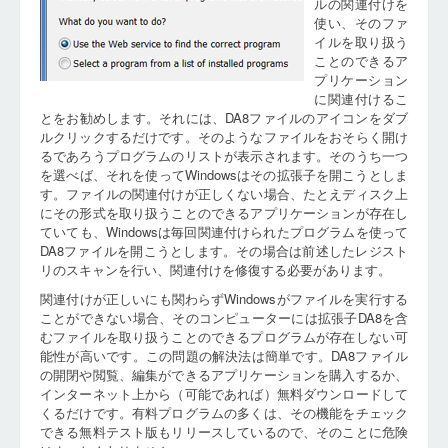
ルの関連付けを
使い、そのファ
イルを取り扱う
ことのできるア
プリケーション
に関連付けるこ
とをお勧めします。それには、DA8ファイルのアイコンをダブ
ルクリックするだけです。そのようなファイルをおそらく開け
るであろうプログラムのリストが表示されます。そのうち一つ
を選べば、それを使ってWindowsはその拡張子を開こうとしま
す。ファイルの関連付けが正しくない場合、たとえディスク上
にその形式を取り扱うことのできるアプリケーションが存在し
ていても、Windowsは毎回関連付けられたプログラムを使って
DA8ファイルを開こうとします。その場合は前述したレジスト
リのスキャンを行い、関連付けを修復する必要があります。
関連付けが正しいにも関わらずWindowsがファイルを実行する
ことができない場合、そのコンピューターには拡張子DA8を含
むファイルを取り扱うことのできるプログラムが存在しない可
能性が高いです。この問題の解決法は簡単です。DA8ファイル
の開閉や閲覧、編集ができるアプリケーションを購入するか、
インターネット上から（可能であれば）無料ダウンロードして
くるだけです。有料プログラムの多くは、その機能をチェック
できる無料テスト版もリリースしているので、そのことに危険