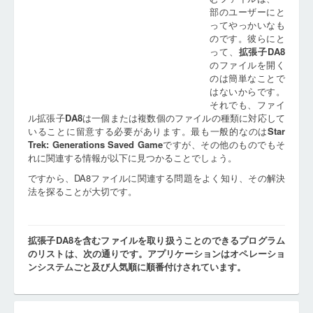
部のユーザーにと
ってやっかいなも
のです。彼らにと
って、
拡張子
DA8
のファイルを開く
のは簡単なことで
はないからです。
それでも、ファイ
ル拡張子
DA8
は一個または複数個のファイルの種類に対応して
いることに留意する必要があります。最も一般的なのは
Star
Trek: Generations Saved Game
ですが、その他のものでもそ
れに関連する情報が以下に見つかることでしょう。
ですから、DA8ファイルに関連する問題をよく知り、その解決
法を探ることが大切です。
拡張子DA8を含むファイルを取り扱うことのできるプログラム
のリストは、次の通りです。アプリケーションはオペレーショ
ンシステムごと及び人気順に順番付けされています。