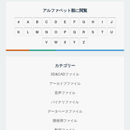
アルファベット順に閲覧
#
A
B
C
D
E
F
G
H
I
J
K
L
M
N
O
P
Q
R
S
T
U
V
W
X
Y
Z
カテゴリー
3D&CADファイル
アーカイブファイル
音声ファイル
バイナリファイル
データベースファイル
開発用ファイル
動画ファイル