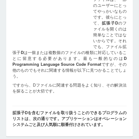
のユーザーにとっ
てやっかいなもの
です。彼らにとっ
て、
拡張子
D
のフ
ァイルを開くのは
簡単なことではな
いからです。それ
でも、ファイル拡
張子
D
は一個または複数個のファイルの種類に対応しているこ
とに留意する必要があります。最も一般的なのは
D
Programming Language Source Code Format
ですが、その
他のものでもそれに関連する情報が以下に見つかることでしょ
う。
ですから、Dファイルに関連する問題をよく知り、その解決法
を探ることが大切です。
拡張子Dを含むファイルを取り扱うことのできるプログラムの
リストは、次の通りです。アプリケーションはオペレーション
システムごと及び人気順に順番付けされています。