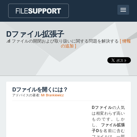
ホームページ
Dファイル拡張子
.d
ファイルの開閉および取り扱いに関する問題を解決する
[ 情報
連絡
の追加 ]
Language
ファイル拡張子の追加
D
ファイルを開くには？
アドバイスの著者:
Mr Brankiewicz
D
ファイル
の人気
は相変わらず高い
ものです。しか
し、
ファイル拡張
子
D
を名前に含む
ファイルは、一部