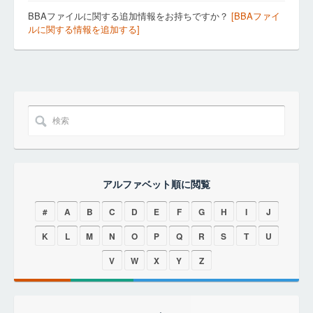
BBAファイルに関する追加情報をお持ちですか？
[BBAファイ
ルに関する情報を追加する]
アルファベット順に閲覧
#
A
B
C
D
E
F
G
H
I
J
K
L
M
N
O
P
Q
R
S
T
U
V
W
X
Y
Z