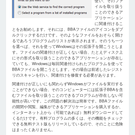
使い、そのファ
イルを取り扱う
ことのできるア
プリケーション
に関連付けるこ
とをお勧めします。それには、BBAファイルのアイコンをダブ
ルクリックするだけです。そのようなファイルをおそらく開け
るであろうプログラムのリストが表示されます。そのうち一つ
を選べば、それを使ってWindowsはその拡張子を開こうとしま
す。ファイルの関連付けが正しくない場合、たとえディスク上
にその形式を取り扱うことのできるアプリケーションが存在し
ていても、Windowsは毎回関連付けられたプログラムを使って
BBAファイルを開こうとします。その場合は前述したレジスト
リのスキャンを行い、関連付けを修復する必要があります。
関連付けが正しいにも関わらずWindowsがファイルを実行する
ことができない場合、そのコンピューターには拡張子BBAを含
むファイルを取り扱うことのできるプログラムが存在しない可
能性が高いです。この問題の解決法は簡単です。BBAファイル
の開閉や閲覧、編集ができるアプリケーションを購入するか、
インターネット上から（可能であれば）無料ダウンロードして
くるだけです。有料プログラムの多くは、その機能をチェック
できる無料テスト版もリリースしているので、そのことに危険
はまったくありません。