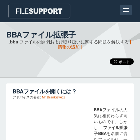
ホームページ
BBAファイル拡張子
.bba
ファイルの開閉および取り扱いに関する問題を解決する
[
連絡
情報の追加 ]
Language
ファイル拡張子の追加
BBA
ファイルを開くには？
アドバイスの著者:
Mr Brankiewicz
BBA
ファイル
の人
気は相変わらず高
いものです。しか
し、
ファイル拡張
子
BBA
を名前に含
むファイルは、一