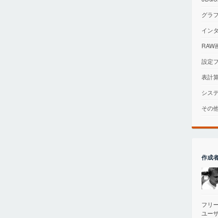
グラ
イン
RAW
設定
表計
シス
その
作成
フリ
ユー