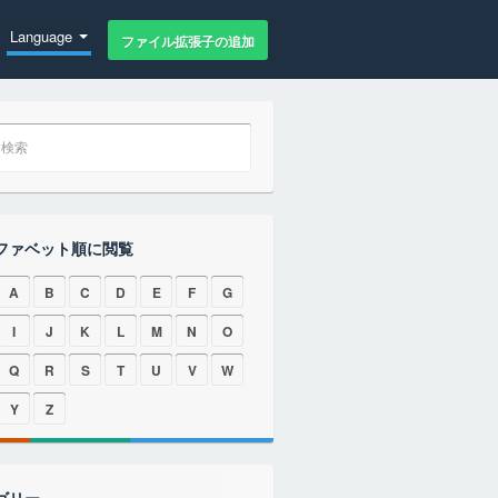
Language
ファイル拡張子の追加
ファベット順に閲覧
A
B
C
D
E
F
G
I
J
K
L
M
N
O
Q
R
S
T
U
V
W
Y
Z