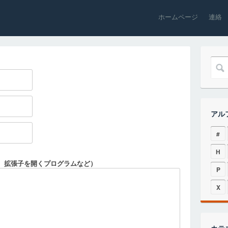
ホームページ
連絡
アル
#
H
、拡張子を開くプログラムなど）
P
X