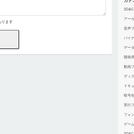
カテ
3D&
アー
あります
音声
バイ
デー
開発
動画
ディ
ドキ
暗号
実行
フォ
ゲー
3D&