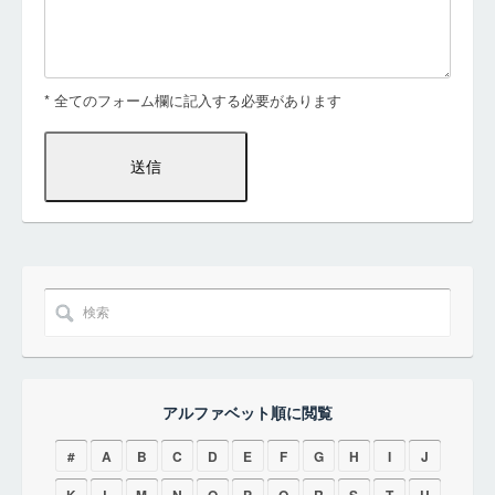
* 全てのフォーム欄に記入する必要があります
アルファベット順に閲覧
#
A
B
C
D
E
F
G
H
I
J